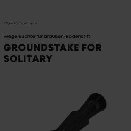
DAS SYSTEM
AUSSENBELEUCHTUNG
INSPIRATION
Back to the overview
IN-LITE KAUFEN
GARTENBELEUCHTUNG
PRODUKTLINIEN
Wegeleuchte für draußen-Bodenstift
SYSTEM
GROUNDSTAKE FOR
SOLITARY
Zum
Ende
der
Bildgalerie
springen