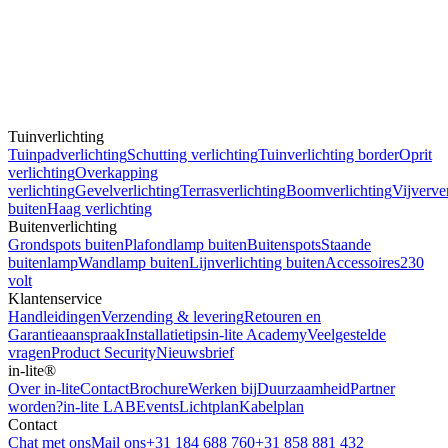
Tuinverlichting
Tuinpadverlichting
Schutting verlichting
Tuinverlichting border
Oprit
verlichting
Overkapping
verlichting
Gevelverlichting
Terrasverlichting
Boomverlichting
Vijverve
buiten
Haag verlichting
Buitenverlichting
Grondspots buiten
Plafondlamp buiten
Buitenspots
Staande
buitenlamp
Wandlamp buiten
Lijnverlichting buiten
Accessoires
230
volt
Klantenservice
Handleidingen
Verzending & levering
Retouren en
Garantieaanspraak
Installatietips
in-lite Academy
Veelgestelde
vragen
Product Security
Nieuwsbrief
in-lite®
Over in-lite
Contact
Brochure
Werken bij
Duurzaamheid
Partner
worden?
in-lite LAB
Events
Lichtplan
Kabelplan
Contact
Chat met ons
Mail ons
+31 184 688 760
+31 858 881 432