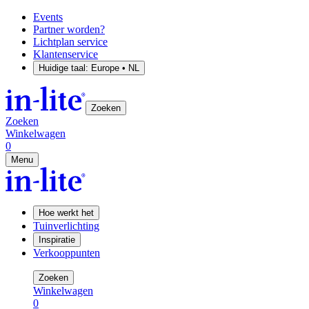
Events
Partner worden?
Lichtplan service
Klantenservice
Huidige taal:
Europe • NL
Zoeken
Zoeken
Winkelwagen
0
Menu
Hoe werkt het
Tuinverlichting
Inspiratie
Verkooppunten
Zoeken
Winkelwagen
0