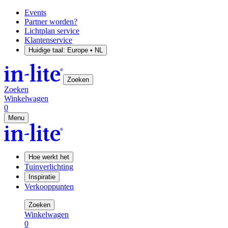
Events
Partner worden?
Lichtplan service
Klantenservice
Huidige taal:
Europe • NL
Zoeken
Zoeken
Winkelwagen
0
Menu
Hoe werkt het
Tuinverlichting
Inspiratie
Verkooppunten
Zoeken
Winkelwagen
0