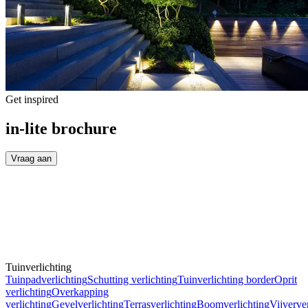
Get inspired
in-lite brochure
Vraag aan
Tuinverlichting
Tuinpadverlichting
Schutting verlichting
Tuinverlichting border
Oprit
verlichting
Overkapping
verlichting
Gevelverlichting
Terrasverlichting
Boomverlichting
Vijverve