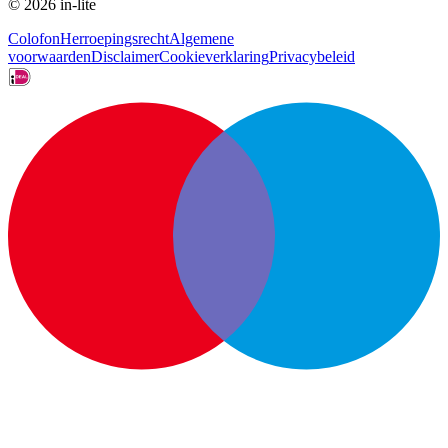
© 2026 in-lite
Colofon
Herroepingsrecht
Algemene
voorwaarden
Disclaimer
Cookieverklaring
Privacybeleid