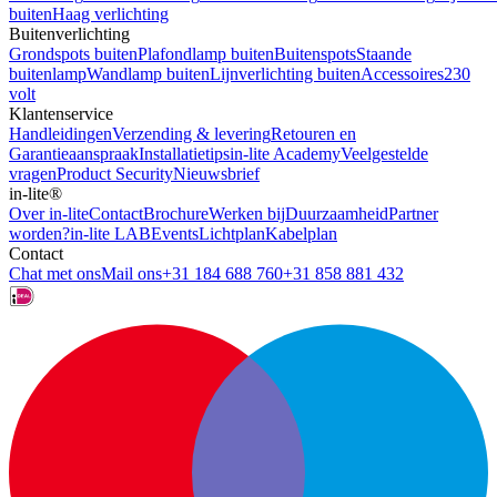
buiten
Haag verlichting
Buitenverlichting
Grondspots buiten
Plafondlamp buiten
Buitenspots
Staande
buitenlamp
Wandlamp buiten
Lijnverlichting buiten
Accessoires
230
volt
Klantenservice
Handleidingen
Verzending & levering
Retouren en
Garantieaanspraak
Installatietips
in-lite Academy
Veelgestelde
vragen
Product Security
Nieuwsbrief
in-lite®
Over in-lite
Contact
Brochure
Werken bij
Duurzaamheid
Partner
worden?
in-lite LAB
Events
Lichtplan
Kabelplan
Contact
Chat met ons
Mail ons
+31 184 688 760
+31 858 881 432