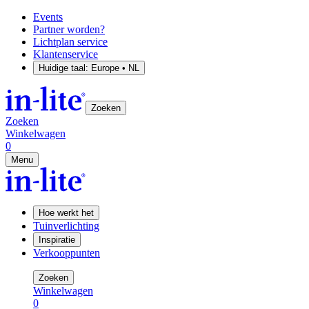
Events
Partner worden?
Lichtplan service
Klantenservice
Huidige taal:
Europe • NL
Zoeken
Zoeken
Winkelwagen
0
Menu
Hoe werkt het
Tuinverlichting
Inspiratie
Verkooppunten
Zoeken
Winkelwagen
0